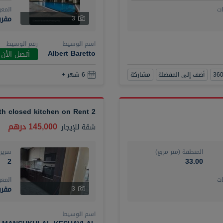
ت
المع
مفر
3
اسم الوسيط
رقم الوسيط
Albert Baretto
أتصل الأن
أضف إلى المفضلة
مشاركة
6 شهر +
2 BR plus maid with closed kitchen on Rent
145,000 درهم
شقة
للإيجار
المنطقة (متر مربع)
سرير
2
33.00
ت
المع
مفرو
3
اسم الوسيط