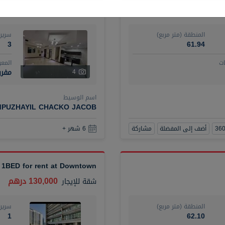
120,000 درهم
فيلا
للإيجار
المنطقة (متر مربع)
سرير
3
61.94
ت
المع
مفرو
4
اسم الوسيط
MPUZHAYIL CHACKO JACOB
أضف إلى المفضلة
مشاركة
6 شهر +
 1BED for rent at Downtown
130,000 درهم
شقة
للإيجار
المنطقة (متر مربع)
سرير
1
62.10