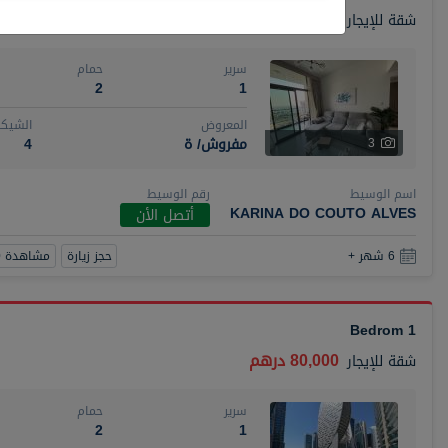
110,000 درهم
شقة
للإيجار
سرير
حمام
2
1
المعروض
الشيكا
مفروش/ ة
4
3
اسم الوسيط
رقم الوسيط
KARINA DO COUTO ALVES
أتصل الأن
حجز زيارة
مشاهدة 360
6 شهر +
1 Bedrom
80,000 درهم
شقة
للإيجار
سرير
حمام
2
1