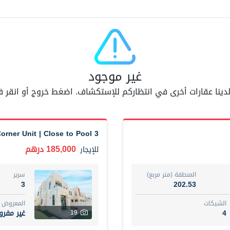
مفر
7
اسم الوسيط
AM BAHA ALDIN AL BAYATI
أضف إلى المفضلة
مشاركة
6 شهر +
غير موجود
 لدينا عقارات أخرى في انتظاركم للإستكشاف. اضغط خروج أو انقر
Dubai
Fully furnished 2-be
74,500 درهم
شقة
للإيجار
3 Bed+Maid+Study | Corner Unit | Close to Pool
المنطقة (متر مربع)
سرير
185,000 درهم
للإيجار
1
67.43
ت
المع
المنطقة (متر مربع)
سرير
غير 
7
3
202.53
الشيكات
المعروض
اسم الوسيط
4
غير مفر
19
مصعب مهدى محمد عبدالرسول