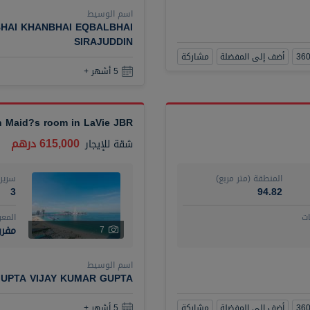
اسم الوسيط
HAI KHANBHAI EQBALBHAI
SIRAJUDDIN
أضف إلى المفضلة
مشاركة
5 أشهر +
th Maid?s room in LaVie JBR
615,000 درهم
شقة
للإيجار
المنطقة (متر مربع)
سرير
3
94.82
ت
المع
مفر
7
اسم الوسيط
UPTA VIJAY KUMAR GUPTA
أضف إلى المفضلة
مشاركة
5 أشهر +