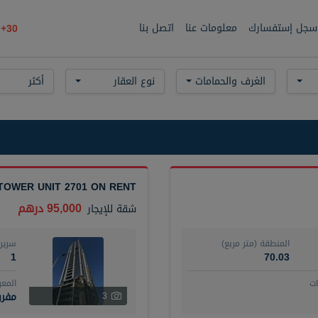
سجل إستفسارك
معلومات عنا
اتصل بنا
30+
الغرف والحمامات
نوع العقار
أكثر
TOWER UNIT 2701 ON RENT
95,000 درهم
شقة
للإيجار
المنطقة (متر مربع)
سرير
1
70.03
ت
المع
مفر
3