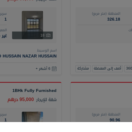
المنطقة (متر مربع)
سرير
1
326.18
ت
المع
غير 
18
اسم الوسيط
D HUSSAIN NAZAR HUSSAIN
أضف إلى المفضلة
مشاركة
6 أشهر +
1BHk Fully Furnished
95,000 درهم
شقة
للإيجار
المنطقة (متر مربع)
سرير
1
90.96
ت
المع