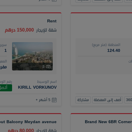
Rent
150,000 درهم
شقة
للإيجار
المنطقة (متر مربع)
سرير
1
124.40
ت
المع
مفر
3
اسم الوسيط
رقم الو
KIRILL VORKUNOV
أتصل
أضف إلى المفضلة
مشاركة
5 أشهر +
hout Balcony Meydan avenue
Brand New 6BR Corner 
80,000 درهم
شقة
للإيجار