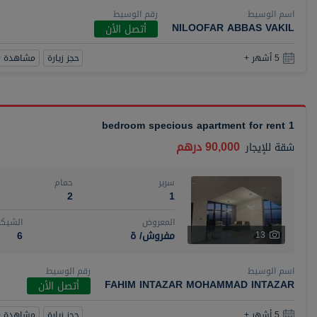
اسم الوسيط
رقم الوسيط
NILOOFAR ABBAS VAKIL
أتصل الأن
حجز زيارة
مشاهدة 360
5 أشهر +
1 bedroom specious apartment for rent
90,000 درهم
شقة
للإيجار
سرير
حمام
2
1
المعروض
الشيكا
مفروش/ ة
6
13
اسم الوسيط
رقم الوسيط
FAHIM INTAZAR MOHAMMAD INTAZAR
أتصل الأن
حجز زيارة
مشاهدة 360
5 أشهر +