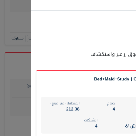
وش/ ة
4
رقم الوسيط
SUAD AKR
أتصل الأن
حجز زيارة
مشاهدة 360
أضف إلى المفضلة
مشاركة
 فوق زر عبر واستكشاف
حمام
المنطقة (متر مربع)
55.15
1
روض
الشيكات
حمام
المنطقة (متر مربع)
مفروش /ة
4
212.38
4
الشيكات
رقم الوسيط
وش /ة
4
أتصل الأن