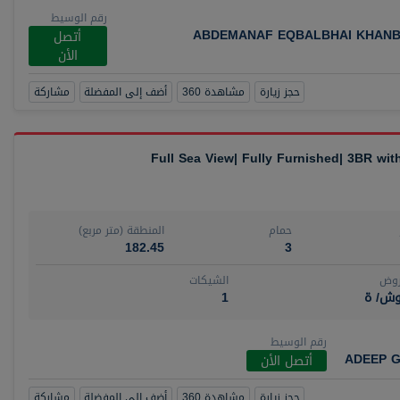
رقم الوسيط
ABDEMANAF EQBALBHAI KHANB
أتصل
الأن
حجز زيارة
مشاهدة 360
أضف إلى المفضلة
مشاركة
Full Sea View| Fully Furnished| 3BR wi
حمام
المنطقة (متر مربع)
182.45
3
روض
الشيكات
وش/ ة
1
رقم الوسيط
ADEEP G
أتصل الأن
حجز زيارة
مشاهدة 360
أضف إلى المفضلة
مشاركة