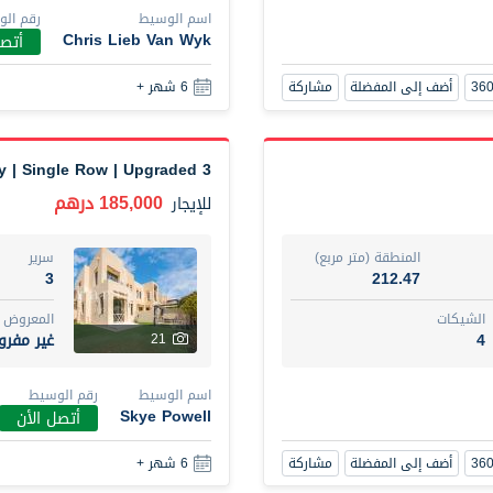
اسم الوسيط
رقم ال
أضف إلى المفضلة
مشاركة
6 شهر +
Chris Lieb Van Wyk
أتصل
أضف إلى المفضلة
مشاركة
6 شهر +
New Studio for rent
48,000 درهم
شقة
للإيجار
3 Bed+Maid+Study | Single Row | Upgraded
المنطقة (متر مربع)
سرير
185,000 درهم
للإيجار
80.44
ستود
ت
المع
المنطقة (متر مربع)
سرير
غير 
3
3
212.47
الشيكات
المعروض
اسم الوسيط
4
غير مفر
21
UHI DIT TAMAR DAKESSIAN
اسم الوسيط
رقم الوسيط
أضف إلى المفضلة
مشاركة
6 شهر +
Skye Powell
أتصل الأن
أضف إلى المفضلة
مشاركة
6 شهر +
3 bhk villa near maktoum airport r/a