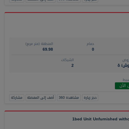
حمام
المنطقة (متر مربع)
69.98
0
روض
الشيكات
وش/ ة
2
سيط
 الأن
حجز زيارة
مشاهدة 360
أضف إلى المفضلة
مشاركة
1bed Unit Unfurnished wit