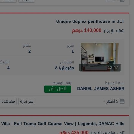
Unique duplex penthouse in JLT
140,000 درهم
شقة
للإيجار
سرير
حمام
2
1
المعروض
الشيكا
مفروش/ ة
4
12
اسم الوسيط
رقم الوسيط
DANIEL JAMES ASHER
أتصل الأن
حجز زيارة
مشاهدة 360
5 أشهر +
Villa | Full Trump Golf Course View | Legends, DAMAC Hills
435,000 درهم
تاون هاوس
للإيجار