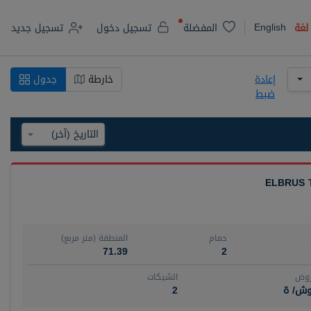
English
لغة
المفضلة
تسجيل دخول
تسجيل جديد
إعادة
خارطة
جدول
ضبط
ELBRUS 
حمام
المنطقة (متر مربع)
71.39
2
روض
الشيكات
وش/ ة
2