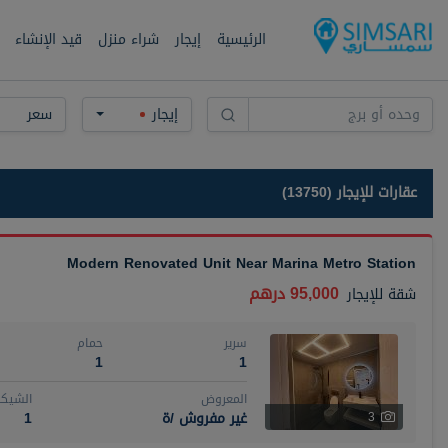
الرئيسية
إيجار
شراء منزل
قيد الإنشاء
إيجار
سعر
عقارات للإيجار (13750)
Modern Renovated Unit Near Marina Metro Station
95,000 درهم
شقة
للإيجار
سرير
حمام
1
1
المعروض
الشيكا
غير مفروش /ة
1
3