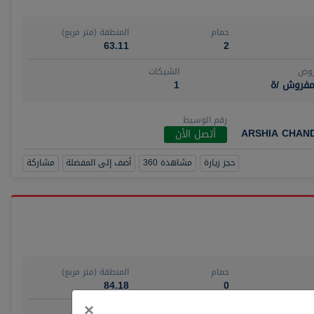
حمام
المنطقة (متر مربع)
63.11
2
روض
الشيكات
مفروش /ة
1
رقم الوسيط
ARSHIA CHAN
أتصل الأن
حجز زيارة
مشاهدة 360
أضف إلى المفضلة
مشاركة
حمام
المنطقة (متر مربع)
84.18
0
Close
×
روض
الشيكات