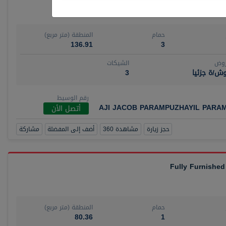
حمام
المنطقة (متر مربع)
136.91
3
روض
الشيكات
ش/ة جزئيا
3
رقم الوسيط
AJI JACOB PARAMPUZHAYIL PARA
أتصل الأن
حجز زيارة
مشاهدة 360
أضف إلى المفضلة
مشاركة
Fully Furnished
حمام
المنطقة (متر مربع)
80.36
1