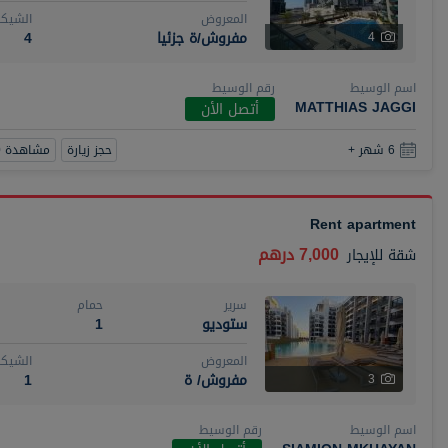
المعروض
الشيكا
مفروش/ة جزئيا
4
4
اسم الوسيط
رقم الوسيط
MATTHIAS JAGGI
أتصل الأن
حجز زيارة
مشاهدة 360
6 شهر +
Rent apartment
7,000 درهم
شقة
للإيجار
سرير
حمام
ستوديو
1
المعروض
الشيكا
مفروش/ ة
1
3
اسم الوسيط
رقم الوسيط