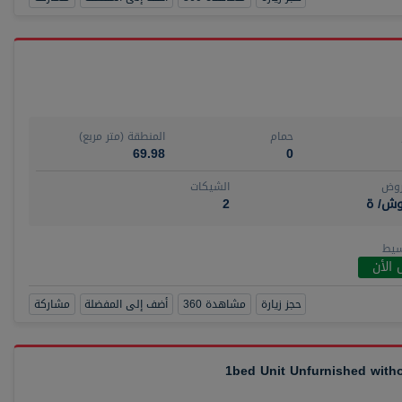
حمام
المنطقة (متر مربع)
69.98
0
روض
الشيكات
وش/ ة
2
سيط
 الأن
حجز زيارة
مشاهدة 360
أضف إلى المفضلة
مشاركة
1bed Unit Unfurnished wit