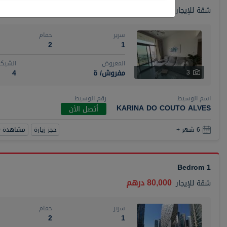
110,000 درهم
شقة
للإيجار
سرير
حمام
2
1
المعروض
الشيكا
مفروش/ ة
4
3
اسم الوسيط
رقم الوسيط
KARINA DO COUTO ALVES
أتصل الأن
حجز زيارة
مشاهدة 360
6 شهر +
1 Bedrom
80,000 درهم
شقة
للإيجار
سرير
حمام
2
1