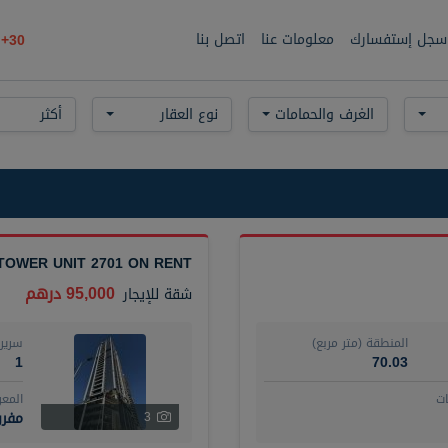
سجل إستفسارك
معلومات عنا
اتصل بنا
30+
الغرف والحمامات
نوع العقار
أكثر
TOWER UNIT 2701 ON RENT
95,000 درهم
شقة
للإيجار
المنطقة (متر مربع)
سرير
1
70.03
ت
المع
مفر
3