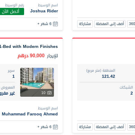
اسم الوسيط
رقم الوسيط
أضف إلى المفضلة
مشاركة
6 شهر +
Joshua Rider
أتصل الأن
أضف إلى المفضلة
مشاركة
6 شهر +
New Studio for rent
48,000 درهم
شقة
للإيجار
 1-Bed with Modern Finishes
المنطقة (متر مربع)
سرير
90,000 درهم
للإيجار
80.44
ستود
ت
المع
المنطقة (متر مربع)
سرير
غير 
3
1
121.42
الشيكات
المعروض
اسم الوسيط
2
غير مفر
10
UHI DIT TAMAR DAKESSIAN
اسم الوسيط
أضف إلى المفضلة
مشاركة
6 شهر +
Muhammad Farooq Ahmed
أضف إلى المفضلة
مشاركة
6 شهر +
3 bhk villa near maktoum airport r/a