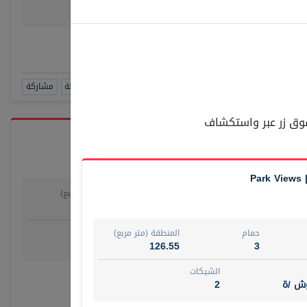
وش/ ة
4
رقم الوسيط
SUAD AKR
أتصل الأن
حجز زيارة
مشاهدة 360
أضف إلى المفضلة
مشاركة
 فوق زر عبر واستكشاف
Park Views 
حمام
المنطقة (متر مربع)
55.15
1
روض
الشيكات
حمام
المنطقة (متر مربع)
مفروش /ة
4
126.55
3
الشيكات
رقم الوسيط
وش /ة
2
أتصل الأن