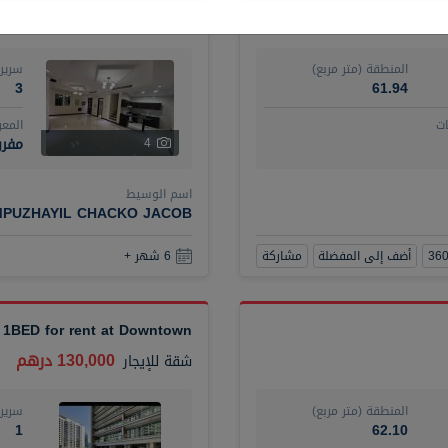
120,000 درهم
فيلا
للإيجار
المنطقة (متر مربع)
سرير
3
61.94
ت
المع
مفرو
4
اسم الوسيط
MPUZHAYIL CHACKO JACOB
أضف إلى المفضلة
مشاركة
6 شهر +
 1BED for rent at Downtown
130,000 درهم
شقة
للإيجار
المنطقة (متر مربع)
سرير
1
62.10