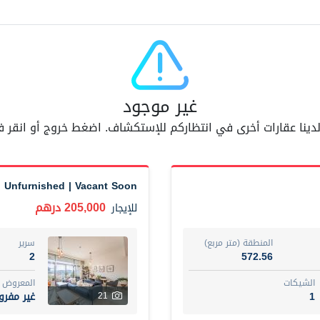
مفر
7
اسم الوسيط
AM BAHA ALDIN AL BAYATI
أضف إلى المفضلة
مشاركة
6 شهر +
غير موجود
 لدينا عقارات أخرى في انتظاركم للإستكشاف. اضغط خروج أو انقر
Dubai
Fully furnished 2-be
74,500 درهم
شقة
للإيجار
| Unfurnished | Vacant Soon
المنطقة (متر مربع)
سرير
205,000 درهم
للإيجار
1
67.43
ت
المع
المنطقة (متر مربع)
سرير
غير 
7
2
572.56
الشيكات
المعروض
اسم الوسيط
1
غير مفر
21
مصعب مهدى محمد عبدالرسول