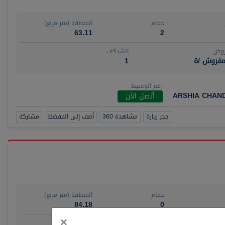
حمام
المنطقة (متر مربع)
63.11
2
روض
الشيكات
مفروش /ة
1
رقم الوسيط
ARSHIA CHAN
أتصل الأن
حجز زيارة
مشاهدة 360
أضف إلى المفضلة
مشاركة
حمام
المنطقة (متر مربع)
84.18
0
Close
×
روض
الشيكات