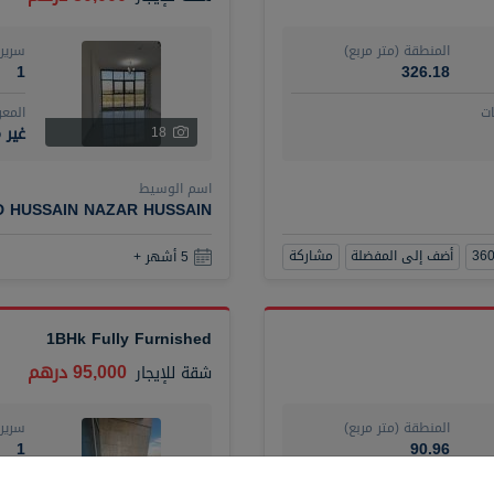
المنطقة (متر مربع)
سرير
1
326.18
ت
المع
غير 
18
اسم الوسيط
D HUSSAIN NAZAR HUSSAIN
أضف إلى المفضلة
مشاركة
5 أشهر +
1BHk Fully Furnished
95,000 درهم
شقة
للإيجار
المنطقة (متر مربع)
سرير
1
90.96
ت
المع