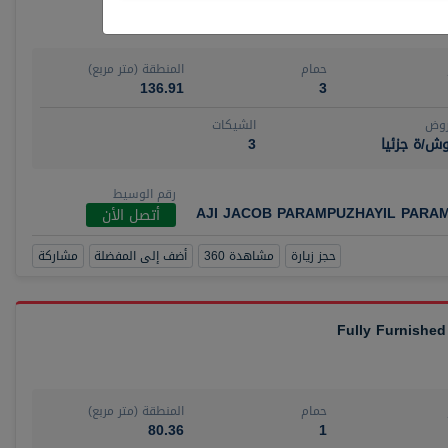
حمام
المنطقة (متر مربع)
136.91
3
روض
الشيكات
ش/ة جزئيا
3
رقم الوسيط
AJI JACOB PARAMPUZHAYIL PARA
أتصل الأن
حجز زيارة
مشاهدة 360
أضف إلى المفضلة
مشاركة
Fully Furnished
حمام
المنطقة (متر مربع)
80.36
1