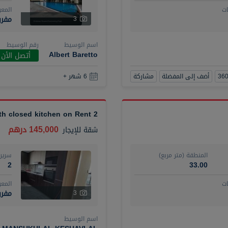
ت
المع
مفر
3
اسم الوسيط
رقم الوسيط
Albert Baretto
أتصل الأن
أضف إلى المفضلة
مشاركة
6 شهر +
2 BR plus maid with closed kitchen on Rent
145,000 درهم
شقة
للإيجار
المنطقة (متر مربع)
سرير
2
33.00
ت
المع
مفرو
3
اسم الوسيط