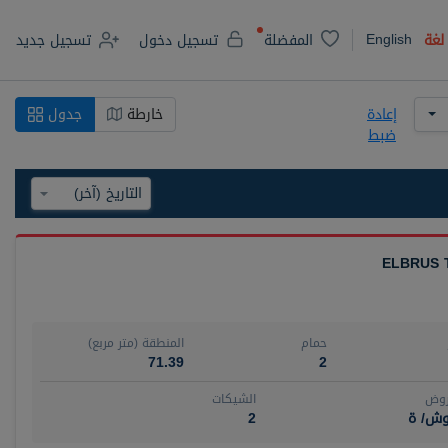
English
لغة
المفضلة
تسجيل دخول
تسجيل جديد
إعادة
خارطة
جدول
ضبط
ELBRUS 
حمام
المنطقة (متر مربع)
71.39
2
روض
الشيكات
وش/ ة
2