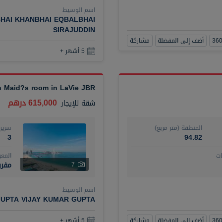
اسم الوسيط
HAI KHANBHAI EQBALBHAI
SIRAJUDDIN
أضف إلى المفضلة
مشاركة
5 أشهر +
th Maid?s room in LaVie JBR
615,000 درهم
شقة
للإيجار
المنطقة (متر مربع)
سرير
3
94.82
ت
المع
مفر
7
اسم الوسيط
UPTA VIJAY KUMAR GUPTA
أضف إلى المفضلة
مشاركة
5 أشهر +