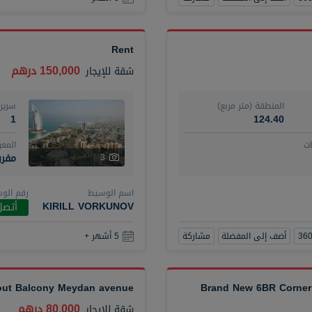
Rent
150,000 درهم
شقة
للإيجار
المنطقة (متر مربع)
سرير
1
124.40
ت
المع
مفر
3
اسم الوسيط
رقم الو
KIRILL VORKUNOV
أتصل
أضف إلى المفضلة
مشاركة
5 أشهر +
hout Balcony Meydan avenue
Brand New 6BR Corner 
80,000 درهم
شقة
للإيجار