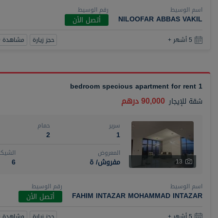
اسم الوسيط
رقم الوسيط
NILOOFAR ABBAS VAKIL
أتصل الأن
حجز زيارة
مشاهدة 360
5 أشهر +
1 bedroom specious apartment for rent
90,000 درهم
شقة
للإيجار
سرير
حمام
2
1
المعروض
الشيكا
مفروش/ ة
6
13
اسم الوسيط
رقم الوسيط
FAHIM INTAZAR MOHAMMAD INTAZAR
أتصل الأن
حجز زيارة
مشاهدة 360
5 أشهر +