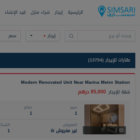
الرئيسية
إيجار
شراء منزل
قيد الإنشاء
إيجار
سعر
عقارات للإيجار (13754)
Modern Renovated Unit Near Marina Metro Station
95,000 درهم
شقة
للإيجار
سرير
حمام
1
1
المعروض
الشيكا
غير مفروش /ة
1
3