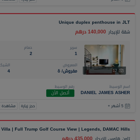
Unique duplex penthouse in JLT
140,000 درهم
شقة
للإيجار
سرير
حمام
2
1
المعروض
الشيكا
مفروش/ ة
4
12
اسم الوسيط
رقم الوسيط
DANIEL JAMES ASHER
أتصل الأن
حجز زيارة
مشاهدة 360
5 أشهر +
Villa | Full Trump Golf Course View | Legends, DAMAC Hills
435,000 درهم
تاون هاوس
للإيجار