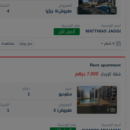
المعروض
الشيكا
مفروش/ة جزئيا
4
4
اسم الوسيط
رقم الوسيط
MATTHIAS JAGGI
أتصل الأن
حجز زيارة
مشاهدة 360
6 شهر +
Rent apartment
7,000 درهم
شقة
للإيجار
سرير
حمام
ستوديو
1
المعروض
الشيكا
مفروش/ ة
1
3
اسم الوسيط
رقم الوسيط