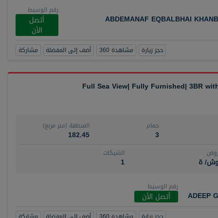
رقم الوسيط
ABDEMANAF EQBALBHAI KHANB
أتصل
الأن
حجز زيارة
مشاهدة 360
أضف إلى المفضلة
مشاركة
Full Sea View| Fully Furnished| 3BR wi
حمام
المنطقة (متر مربع)
182.45
3
روض
الشيكات
وش/ ة
1
رقم الوسيط
ADEEP G
أتصل الأن
حجز زيارة
مشاهدة 360
أضف إلى المفضلة
مشاركة