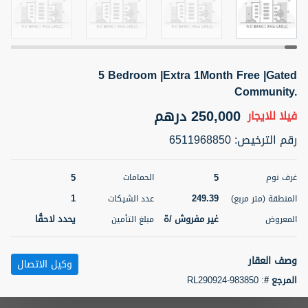
5 أشهر +
5 Bedroom |Extra 1Month Free |Gated
ELBRUS TOWER UNIT 2701 ON RENT
Community.
95,000 درهم
شقة
للإيجار
250,000 درهم
فيلا
للايجار
المنطقة (متر
سرير
حمام
رقم الترخيص
:
6511968850
مربع)
2
1
71.39
5
5
غرف نوم
الحمامات
3
المعروض
الشيكات
مفروش/ ة
2
1
249.39
المنطقة (متر مربع)
عدد الشيكات
غير مفروش /ة
يحدد لاحقًا
المعروض
مبلغ التأمين
اسم الوسيط
رقم الوسيط
ABDEMANAF EQBALBHAI KHANBHAI
أتصل
KHANBHAI EQBALBHAI SIRAJUDDIN
الأن
وصف العقار
وكيل الاتصال
تصفية
المفضلة
خريطة
المرجع #
:
RL290924-983850
5 أشهر +
Think Properties is thrilled to present the stunning 5-bedroom + Maid