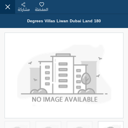
المفضلة
مشاركة
180 Degrees Villas Liwan Dubai Land
عقارات للإيجار (13750)
Modern Renovated Unit Near Marina Metro Station
95,000 درهم
شقة
للإيجار
المنطقة (متر
سرير
حمام
مربع)
1
1
70.03
3
المعروض
الشيكات
غير مفروش /ة
1
اسم الوسيط
رقم الوسيط
NILOOFAR ABBAS VAKIL
أتصل الأن