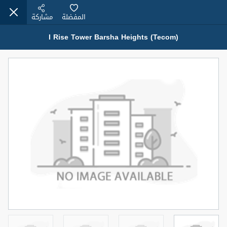
المفضلة
مشاركة
I Rise Tower Barsha Heights (Tecom)
عقارات للإيجار (13750)
Modern Renovated Unit Near Marina Metro Station
95,000 درهم
شقة
للإيجار
المنطقة (متر
سرير
حمام
مربع)
1
1
70.03
3
المعروض
الشيكات
غير مفروش /ة
1
اسم الوسيط
رقم الوسيط
NILOOFAR ABBAS VAKIL
أتصل الأن