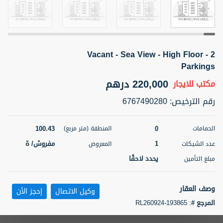
5 أشهر +
Vacant - Sea View - High Floor - 2
ELBRUS TOWER UNIT 2701 ON RENT
Parkings
95,000 درهم
شقة
للإيجار
220,000 درهم
مكتب
للايجار
المنطقة (متر
سرير
حمام
رقم الترخيص
:
6767490280
مربع)
2
1
71.39
100.43
0
الحمامات
المنطقة (متر مربع)
3
المعروض
الشيكات
مفروش/ ة
2
1
مفروش/ ة
عدد الشيكات
المعروض
يحدد لاحقًا
مبلغ التأمين
اسم الوسيط
رقم الوسيط
ABDEMANAF EQBALBHAI KHANBHAI
أتصل
KHANBHAI EQBALBHAI SIRAJUDDIN
الأن
وصف العقار
وكيل الاتصال
إحجز الأن
تصفية
المفضلة
خريطة
المرجع #
:
RL260924-193865
5 أشهر +
SP Real Estate Investment is delighted to present this exclusive office