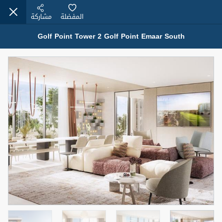
المفضلة
مشاركة
Golf Point Tower 2 Golf Point Emaar South
عقارات للبيع (12441)
1.5 BHK 48 Parkside
1,350,000 درهم
شقة
للبيع
المنطقة (متر
سرير
حمام
مربع)
2
1
75.43
4
المعروض
حالة
مفروش/ة جزئيا
جاهز
اسم الوسيط
رقم الوسيط
MOHAMMED ARSHAD SAIYED
أتصل الأن