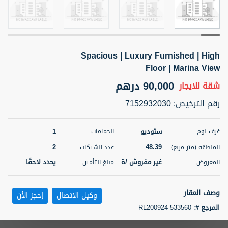
5 أشهر +
Spacious | Luxury Furnished | High
ELBRUS TOWER UNIT 2701 ON RENT
Floor | Marina View
95,000 درهم
شقة
للإيجار
90,000 درهم
شقة
للايجار
المنطقة (متر
سرير
حمام
رقم الترخيص
:
7152932030
مربع)
2
1
71.39
ستوديو
1
غرف نوم
الحمامات
3
المعروض
الشيكات
مفروش/ ة
2
2
48.39
المنطقة (متر مربع)
عدد الشيكات
غير مفروش /ة
يحدد لاحقًا
المعروض
مبلغ التأمين
اسم الوسيط
رقم الوسيط
ABDEMANAF EQBALBHAI KHANBHAI
أتصل
KHANBHAI EQBALBHAI SIRAJUDDIN
الأن
وصف العقار
وكيل الاتصال
إحجز الأن
تصفية
المفضلة
خريطة
المرجع #
:
RL200924-533560
5 أشهر +
Apartment for Rent in Silverene Tower B, Dubai Marina ALH Properties