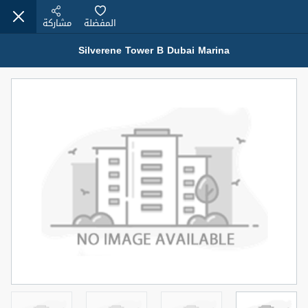
المفضلة
مشاركة
Silverene Tower B Dubai Marina
عقارات للإيجار (13751)
Modern Renovated Unit Near Marina Metro Station
95,000 درهم
شقة
للإيجار
المنطقة (متر
سرير
حمام
مربع)
1
1
70.03
3
المعروض
الشيكات
غير مفروش /ة
1
اسم الوسيط
رقم الوسيط
NILOOFAR ABBAS VAKIL
أتصل الأن