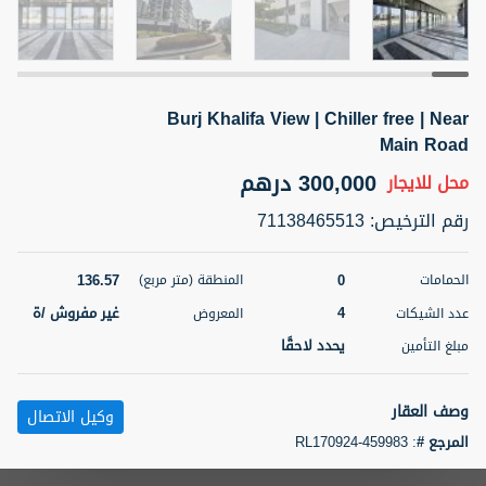
5 أشهر +
Burj Khalifa View | Chiller free | Near
ELBRUS TOWER UNIT 2701 ON RENT
Main Road
95,000 درهم
شقة
للإيجار
300,000 درهم
محل
للايجار
المنطقة (متر
سرير
حمام
رقم الترخيص
:
71138465513
مربع)
2
1
71.39
136.57
0
الحمامات
المنطقة (متر مربع)
3
المعروض
الشيكات
مفروش/ ة
2
4
غير مفروش /ة
عدد الشيكات
المعروض
يحدد لاحقًا
مبلغ التأمين
اسم الوسيط
رقم الوسيط
ABDEMANAF EQBALBHAI KHANBHAI
أتصل
KHANBHAI EQBALBHAI SIRAJUDDIN
الأن
وصف العقار
وكيل الاتصال
تصفية
المفضلة
خريطة
المرجع #
:
RL170924-459983
5 أشهر +
Your Homes Real Estate LLC is pleased to offer this unique