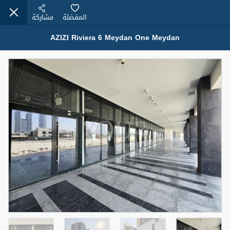
المفضلة
مشاركة
AZIZI Riviera 6 Meydan One Meydan
عقارات للإيجار (13751)
Modern Renovated Unit Near Marina Metro Station
95,000 درهم
شقة
للإيجار
المنطقة (متر
سرير
حمام
مربع)
1
1
70.03
3
المعروض
الشيكات
غير مفروش /ة
1
اسم الوسيط
رقم الوسيط
NILOOFAR ABBAS VAKIL
أتصل الأن