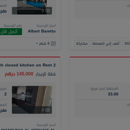
ت
المع
مفر
3
اسم الوسيط
رقم الوسيط
Albert Baretto
أتصل الأن
أضف إلى المفضلة
مشاركة
6 شهر +
2 BR plus maid with closed kitchen on Rent
145,000 درهم
شقة
للإيجار
المنطقة (متر مربع)
سرير
2
33.00
ت
المع
مفرو
3
اسم الوسيط