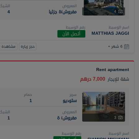
المعروض
الشيكا
مفروش/ة جزئيا
4
4
اسم الوسيط
رقم الوسيط
MATTHIAS JAGGI
أتصل الأن
حجز زيارة
مشاهدة 360
6 شهر +
Rent apartment
7,000 درهم
شقة
للإيجار
سرير
حمام
ستوديو
1
المعروض
الشيكا
مفروش/ ة
1
3
اسم الوسيط
رقم الوسيط