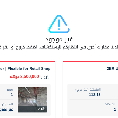
مفر
7
اسم الوسيط
AM BAHA ALDIN AL BAYATI
أضف إلى المفضلة
مشاركة
6 شهر +
غير موجود
 لدينا عقارات أخرى في انتظاركم للإستكشاف. اضغط خروج أو انقر
Dubai
Fully furnished 2-be
74,500 درهم
شقة
للإيجار
or | Flexible for Retail Shop
2BR U
المنطقة (متر مربع)
سرير
2,500,000 درهم
للإيجار
1
67.43
ت
المع
المنطقة (متر مربع)
سرير
غير 
7
1
112.13
الشيكات
المعروض
اسم الوسيط
1
غير مفر
12
مصعب مهدى محمد عبدالرسول