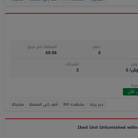
حمام
المنطقة (متر مربع)
69.98
0
روض
الشيكات
وش/ ة
2
سيط
 الأن
حجز زيارة
مشاهدة 360
أضف إلى المفضلة
مشاركة
1bed Unit Unfurnished wit