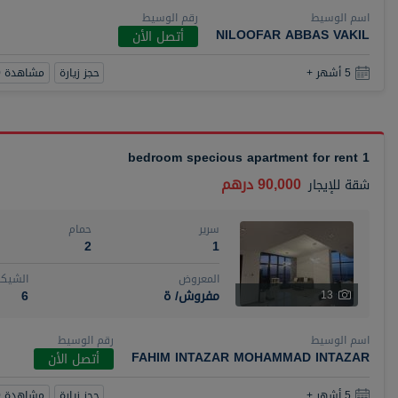
اسم الوسيط
رقم الوسيط
NILOOFAR ABBAS VAKIL
أتصل الأن
حجز زيارة
مشاهدة 360
5 أشهر +
1 bedroom specious apartment for rent
90,000 درهم
شقة
للإيجار
سرير
حمام
2
1
المعروض
الشيكا
مفروش/ ة
6
13
اسم الوسيط
رقم الوسيط
FAHIM INTAZAR MOHAMMAD INTAZAR
أتصل الأن
حجز زيارة
مشاهدة 360
5 أشهر +