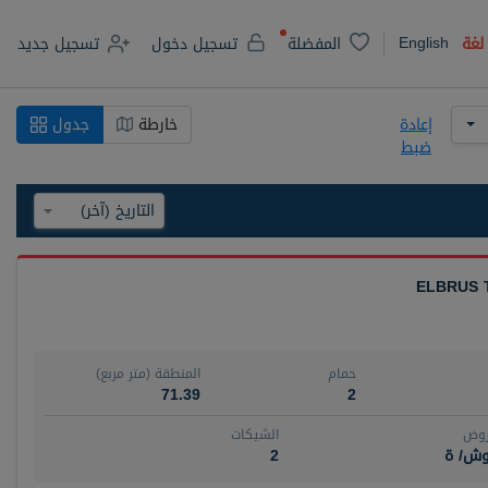
English
لغة
المفضلة
تسجيل دخول
تسجيل جديد
إعادة
خارطة
جدول
ضبط
ELBRUS 
حمام
المنطقة (متر مربع)
71.39
2
روض
الشيكات
وش/ ة
2