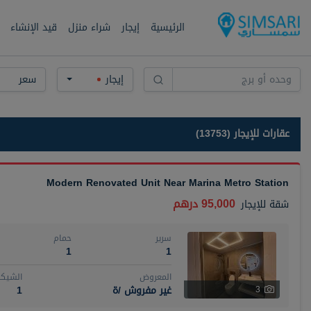
الرئيسية
إيجار
شراء منزل
قيد الإنشاء
إيجار
سعر
عقارات للإيجار (13753)
Modern Renovated Unit Near Marina Metro Station
95,000 درهم
شقة
للإيجار
سرير
حمام
1
1
المعروض
الشيكا
غير مفروش /ة
1
3