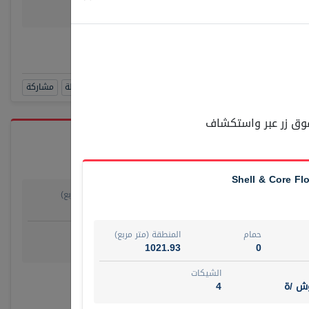
وش/ ة
4
رقم الوسيط
SUAD AKR
أتصل الأن
حجز زيارة
مشاهدة 360
أضف إلى المفضلة
مشاركة
 فوق زر عبر واستكشاف
Shell & Core Flo
حمام
المنطقة (متر مربع)
55.15
1
روض
الشيكات
حمام
المنطقة (متر مربع)
مفروش /ة
4
1021.93
0
الشيكات
رقم الوسيط
وش /ة
4
أتصل الأن