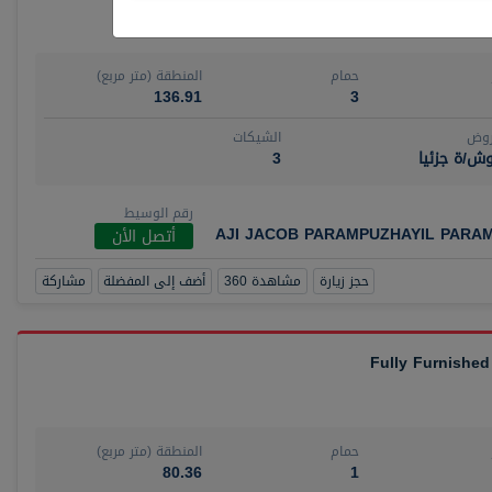
حمام
المنطقة (متر مربع)
136.91
3
روض
الشيكات
ش/ة جزئيا
3
رقم الوسيط
AJI JACOB PARAMPUZHAYIL PARA
أتصل الأن
حجز زيارة
مشاهدة 360
أضف إلى المفضلة
مشاركة
Fully Furnished
حمام
المنطقة (متر مربع)
80.36
1