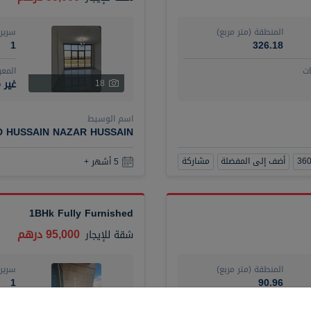
المنطقة (متر مربع)
سرير
1
326.18
ت
المع
غير 
18
اسم الوسيط
D HUSSAIN NAZAR HUSSAIN
أضف إلى المفضلة
مشاركة
5 أشهر +
1BHk Fully Furnished
95,000 درهم
شقة
للإيجار
المنطقة (متر مربع)
سرير
1
90.96
ت
المع