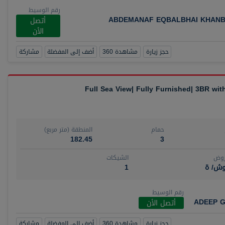
رقم الوسيط
ABDEMANAF EQBALBHAI KHANB
أتصل
الأن
حجز زيارة
مشاهدة 360
أضف إلى المفضلة
مشاركة
Full Sea View| Fully Furnished| 3BR wi
حمام
المنطقة (متر مربع)
182.45
3
روض
الشيكات
وش/ ة
1
رقم الوسيط
ADEEP G
أتصل الأن
حجز زيارة
مشاهدة 360
أضف إلى المفضلة
مشاركة