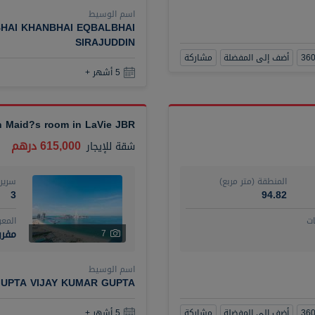
اسم الوسيط
HAI KHANBHAI EQBALBHAI
SIRAJUDDIN
أضف إلى المفضلة
مشاركة
5 أشهر +
th Maid?s room in LaVie JBR
615,000 درهم
شقة
للإيجار
المنطقة (متر مربع)
سرير
3
94.82
ت
المع
مفر
7
اسم الوسيط
UPTA VIJAY KUMAR GUPTA
أضف إلى المفضلة
مشاركة
5 أشهر +