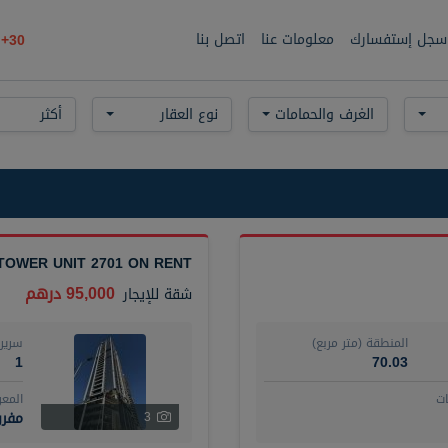
سجل إستفسارك
معلومات عنا
اتصل بنا
30+
الغرف والحمامات
نوع العقار
أكثر
TOWER UNIT 2701 ON RENT
95,000 درهم
شقة
للإيجار
المنطقة (متر مربع)
سرير
1
70.03
ت
المع
مفر
3