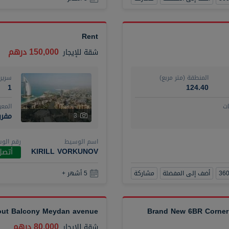
Rent
150,000 درهم
شقة
للإيجار
المنطقة (متر مربع)
سرير
1
124.40
ت
المع
مفر
3
اسم الوسيط
رقم الو
KIRILL VORKUNOV
أتصل
أضف إلى المفضلة
مشاركة
5 أشهر +
hout Balcony Meydan avenue
Brand New 6BR Corner 
80,000 درهم
شقة
للإيجار