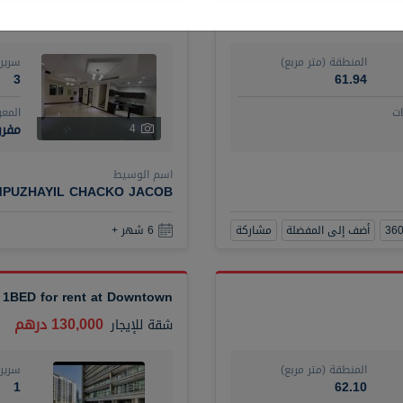
120,000 درهم
فيلا
للإيجار
المنطقة (متر مربع)
سرير
3
61.94
ت
المع
مفرو
4
اسم الوسيط
MPUZHAYIL CHACKO JACOB
أضف إلى المفضلة
مشاركة
6 شهر +
 1BED for rent at Downtown
130,000 درهم
شقة
للإيجار
المنطقة (متر مربع)
سرير
1
62.10