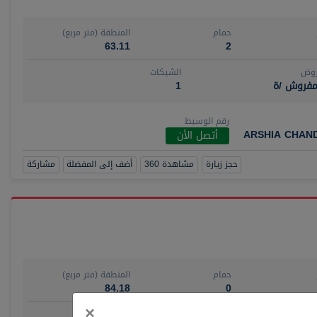
حمام
المنطقة (متر مربع)
63.11
2
روض
الشيكات
مفروش /ة
1
رقم الوسيط
ARSHIA CHAN
أتصل الأن
حجز زيارة
مشاهدة 360
أضف إلى المفضلة
مشاركة
حمام
المنطقة (متر مربع)
84.18
0
Close
×
روض
الشيكات