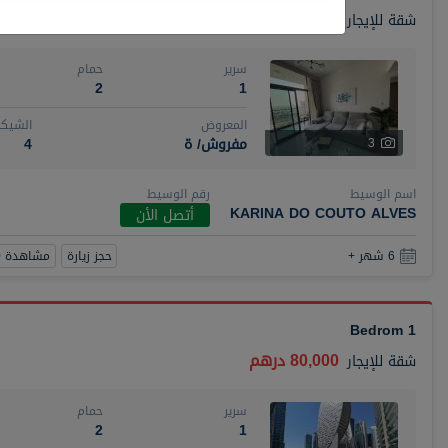
110,000 درهم
شقة
للإيجار
سرير
حمام
2
1
المعروض
الشيكا
مفروش/ ة
4
3
اسم الوسيط
رقم الوسيط
KARINA DO COUTO ALVES
أتصل الأن
حجز زيارة
مشاهدة 360
6 شهر +
1 Bedrom
80,000 درهم
شقة
للإيجار
سرير
حمام
2
1