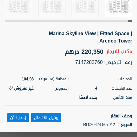
5 أشهر +
Marina Skyline View | Fitted Space |
ELBRUS TOWER UNIT 2701 ON RENT
Arenco Tower
95,000 درهم
شقة
للإيجار
220,350 درهم
مكتب
للايجار
المنطقة (متر
سرير
حمام
رقم الترخيص
:
7147282760
مربع)
2
1
71.39
104.98
الحمامات
المنطقة (متر مربع)
3
المعروض
الشيكات
مفروش/ ة
2
4
غير مفروش /ة
عدد الشيكات
المعروض
يحدد لاحقًا
مبلغ التأمين
اسم الوسيط
رقم الوسيط
ABDEMANAF EQBALBHAI KHANBHAI
أتصل
KHANBHAI EQBALBHAI SIRAJUDDIN
الأن
وصف العقار
وكيل الاتصال
إحجز الأن
تصفية
المفضلة
خريطة
المرجع #
:
RL020824-507912
5 أشهر +
ALH Properties is super excited to present to market this rarely