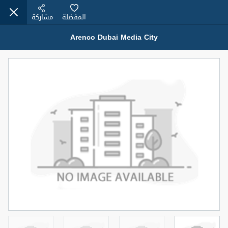
المفضلة
مشاركة
Arenco Dubai Media City
عقارات للإيجار (13749)
Modern Renovated Unit Near Marina Metro Station
95,000 درهم
شقة
للإيجار
المنطقة (متر
سرير
حمام
مربع)
1
1
70.03
3
المعروض
الشيكات
غير مفروش /ة
1
اسم الوسيط
رقم الوسيط
NILOOFAR ABBAS VAKIL
أتصل الأن