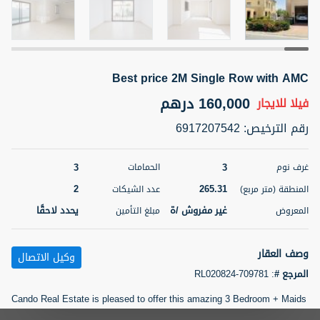
5 أشهر +
Best price 2M Single Row with AMC
ELBRUS TOWER UNIT 2701 ON RENT
95,000 درهم
160,000 درهم
شقة
للإيجار
فيلا
للايجار
رقم الترخيص
:
6917207542
المنطقة (متر
سرير
حمام
مربع)
2
1
71.39
3
3
غرف نوم
الحمامات
2
265.31
3
المعروض
الشيكات
المنطقة (متر مربع)
عدد الشيكات
مفروش/ ة
2
غير مفروش /ة
يحدد لاحقًا
المعروض
مبلغ التأمين
اسم الوسيط
رقم الوسيط
ABDEMANAF EQBALBHAI KHANBHAI
أتصل
وصف العقار
وكيل الاتصال
KHANBHAI EQBALBHAI SIRAJUDDIN
الأن
المرجع #
:
RL020824-709781
تصفية
المفضلة
خريطة
5 أشهر +
Cando Real Estate is pleased to offer this amazing 3 Bedroom + Maids
Villa in MIRA 2 community of Emaar.