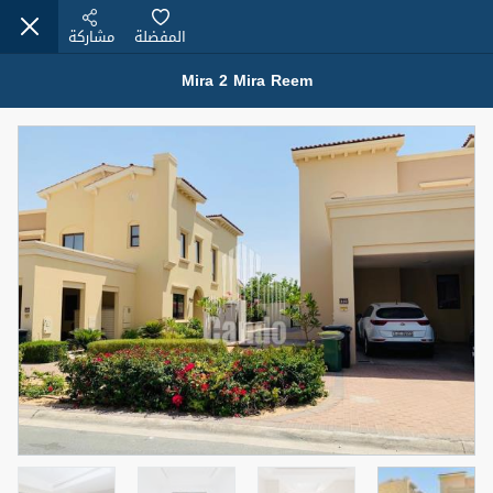
المفضلة
مشاركة
Mira 2 Mira Reem
عقارات للإيجار (13750)
Modern Renovated Unit Near Marina Metro Station
95,000 درهم
شقة
للإيجار
المنطقة (متر
سرير
حمام
مربع)
1
1
70.03
3
المعروض
الشيكات
غير مفروش /ة
1
اسم الوسيط
رقم الوسيط
NILOOFAR ABBAS VAKIL
أتصل الأن