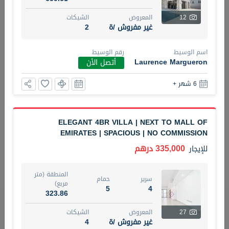
12
المعروض
الشيكات
5 أشهر +
غير مفروش /ة
2
اسم الوسيط
رقم الوسيط
ELBRUS TOWER UNIT 2701 ON RENT
Laurence Margueron
أتصل الأن
95,000 درهم
شقة
للإيجار
6 شهر +
المنطقة (متر
سرير
حمام
مربع)
2
1
71.39
ELEGANT 4BR VILLA | NEXT TO MALL OF
EMIRATES | SPACIOUS | NO COMMISSION
3
المعروض
الشيكات
مفروش/ ة
2
335,000 درهم
للإيجار
اسم الوسيط
رقم الوسيط
المنطقة (متر
ABDEMANAF EQBALBHAI KHANBHAI
أتصل
سرير
حمام
مربع)
5
4
KHANBHAI EQBALBHAI SIRAJUDDIN
الأن
323.86
تصفية
المفضلة
خريطة
27
المعروض
الشيكات
5 أشهر +
غير مفروش /ة
4