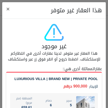
ose
×
هذا العقار غير متوفر
عقارات للإيجار (13749)
غير موجود
Modern Renovated Unit Near Marina Metro Station
هذا العقار غير متوفر. لدينا عقارات أخرى في انتظاركم
95,000 درهم
شقة
للإيجار
للإستكشاف. اضغط خروج أو انقر فوق زر عبر واستكشاف
المنطقة (متر
عقاراتمماثلة أخرى هي:
:
سرير
حمام
مربع)
1
1
70.03
LUXURIOUS VILLA | BRAND NEW | PRIVATE POOL
3
المعروض
الشيكات
900,000 درهم
للإيجار
غير مفروش /ة
1
المنطقة (متر
سرير
حمام
اسم الوسيط
رقم الوسيط
مربع)
6
5
NILOOFAR ABBAS VAKIL
أتصل الأن
659.61