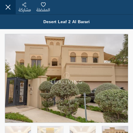
المفضلة
مشاركة
Desert Leaf 2 Al Barari
عقارات للإيجار (13750)
Modern Renovated Unit Near Marina Metro Station
95,000 درهم
شقة
للإيجار
المنطقة (متر
سرير
حمام
مربع)
1
1
70.03
3
المعروض
الشيكات
غير مفروش /ة
1
اسم الوسيط
رقم الوسيط
NILOOFAR ABBAS VAKIL
أتصل الأن