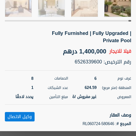
5 أشهر +
Fully Furnished | Fully Upgraded |
ELBRUS TOWER UNIT 2701 ON RENT
Private Pool
95,000 درهم
شقة
للإيجار
1,400,000 درهم
فيلا
للايجار
المنطقة (متر
سرير
حمام
رقم الترخيص
:
6526339600
مربع)
2
1
71.39
8
6
غرف نوم
الحمامات
3
المعروض
الشيكات
مفروش/ ة
2
1
624.59
المنطقة (متر مربع)
عدد الشيكات
غير مفروش /ة
يحدد لاحقًا
المعروض
مبلغ التأمين
اسم الوسيط
رقم الوسيط
ABDEMANAF EQBALBHAI KHANBHAI
أتصل
KHANBHAI EQBALBHAI SIRAJUDDIN
الأن
وصف العقار
وكيل الاتصال
تصفية
المفضلة
خريطة
المرجع #
:
RL060724-580646
5 أشهر +
Luxliving Real Estate proudly presents this exquisite 6-bedroom villa in