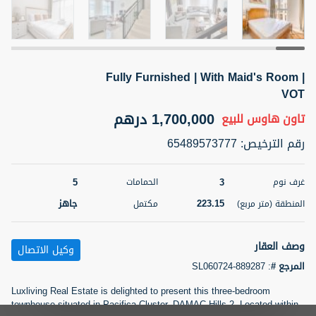
5 أشهر +
Fully Furnished | With Maid's Room |
2BR Golf, Pool & Villa View | 3 Bathrooms | 1,274.77 Sq
Ft | Ellington House II
VOT
4,100,000 درهم
شقة
للبيع
1,700,000 درهم
تاون هاوس
للبيع
رقم الترخيص
:
65489573777
المنطقة (متر
سرير
حمام
مربع)
3
2
118.34
5
3
غرف نوم
الحمامات
22
حالة
223.15
جاهز
المنطقة (متر مربع)
مكتمل
المعروض
عقار على
غير مفروش /ة
الخريطة
وصف العقار
وكيل الاتصال
اسم الوسيط
رقم الوسيط
المرجع #
:
SL060724-889287
تصفية
المفضلة
خريطة
TATIANA VEBER
أتصل الأن
Luxliving Real Estate is delighted to present this three-bedroom
townhouse situated in Pacifica Cluster, DAMAC Hills 2. Located within
5 أشهر +