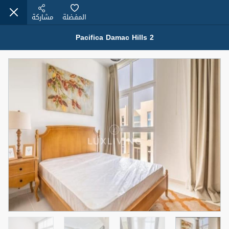
المفضلة
مشاركة
Pacifica Damac Hills 2
عقارات للبيع (12441)
1.5 BHK 48 Parkside
1,350,000 درهم
شقة
للبيع
المنطقة (متر
سرير
حمام
مربع)
2
1
75.43
4
المعروض
حالة
مفروش/ة جزئيا
جاهز
اسم الوسيط
رقم الوسيط
MOHAMMED ARSHAD SAIYED
أتصل الأن