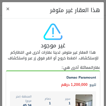
ose
×
هذا العقار غير متوفر
عقارات للبيع (12441)
غير موجود
1.5 BHK 48 Parkside
هذا العقار غير متوفر. لدينا عقارات أخرى في انتظاركم
1,350,000 درهم
شقة
للبيع
للإستكشاف. اضغط خروج أو انقر فوق زر عبر واستكشاف
المنطقة (متر
عقاراتمماثلة أخرى هي:
:
سرير
حمام
مربع)
2
1
75.43
Damac Paramount
4
المعروض
حالة
1,200,000 درهم
للبيع
مفروش/ة جزئيا
جاهز
المنطقة (متر
سرير
حمام
اسم الوسيط
رقم الوسيط
مربع)
1
1
MOHAMMED ARSHAD SAIYED
أتصل الأن
45.34