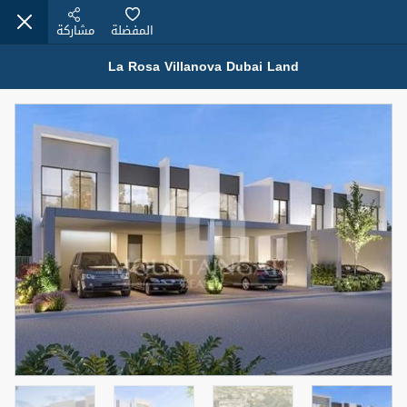
المفضلة
مشاركة
La Rosa Villanova Dubai Land
عقارات للبيع (12441)
1.5 BHK 48 Parkside
1,350,000 درهم
شقة
للبيع
المنطقة (متر
سرير
حمام
مربع)
2
1
75.43
4
المعروض
حالة
مفروش/ة جزئيا
جاهز
اسم الوسيط
رقم الوسيط
MOHAMMED ARSHAD SAIYED
أتصل الأن