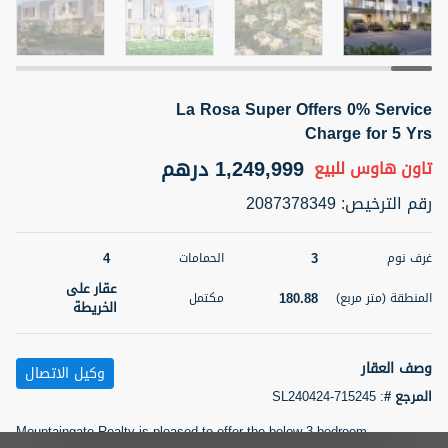
5 أشهر +
La Rosa Super Offers 0% Service
2BR Golf, Pool & Villa View | 3 Bathrooms | 1,274.77 Sq
Ft | Ellington House II
Charge for 5 Yrs
4,100,000 درهم
شقة
للبيع
1,249,999 درهم
تاون هاوس
للبيع
رقم الترخيص
:
2087378349
المنطقة (متر
سرير
حمام
مربع)
3
2
118.34
4
3
غرف نوم
الحمامات
22
حالة
عقار على
المعروض
180.88
المنطقة (متر مربع)
مكتمل
عقار على
الخريطة
غير مفروش /ة
الخريطة
وصف العقار
وكيل الاتصال
اسم الوسيط
رقم الوسيط
تصفية
المفضلة
خريطة
TATIANA VEBER
أتصل الأن
المرجع #
:
SL240424-715245
Mountaingate Realty is pleased to offer the below 3 bedroom
5 أشهر +