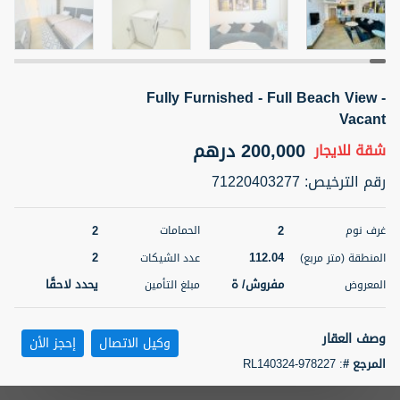
5 أشهر +
Fully Furnished - Full Beach View -
ELBRUS TOWER UNIT 2701 ON RENT
Vacant
95,000 درهم
شقة
للإيجار
200,000 درهم
شقة
للايجار
المنطقة (متر
سرير
حمام
رقم الترخيص
:
71220403277
مربع)
2
1
71.39
2
2
غرف نوم
الحمامات
3
المعروض
الشيكات
مفروش/ ة
2
2
112.04
المنطقة (متر مربع)
عدد الشيكات
مفروش/ ة
يحدد لاحقًا
المعروض
مبلغ التأمين
اسم الوسيط
رقم الوسيط
ABDEMANAF EQBALBHAI KHANBHAI
أتصل
KHANBHAI EQBALBHAI SIRAJUDDIN
الأن
وصف العقار
وكيل الاتصال
إحجز الأن
تصفية
المفضلة
خريطة
المرجع #
:
RL140324-978227
5 أشهر +
Paradise Oasis Real Estate Brokers takes imense pride to present to