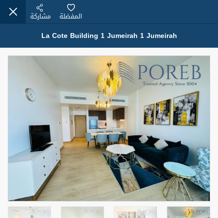
المفضلة
مشاركة
La Cote Building 1 Jumeirah 1 Jumeirah
عقارات للإيجار (13749)
Modern Renovated Unit Near Marina Metro Station
95,000 درهم
شقة
للإيجار
المنطقة (متر
سرير
حمام
مربع)
1
1
70.03
3
المعروض
الشيكات
غير مفروش /ة
1
اسم الوسيط
رقم الوسيط
NILOOFAR ABBAS VAKIL
أتصل الأن