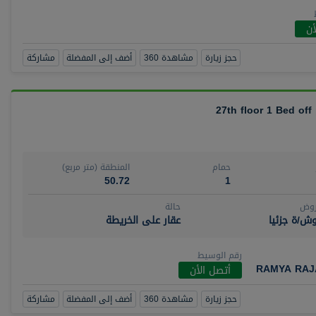
أن
حجز زيارة
مشاهدة 360
أضف إلى المفضلة
مشاركة
27th floor 1 Bed off
حمام
المنطقة (متر مربع)
50.72
1
روض
حالة
ش/ة جزئيا
عقار على الخريطة
رقم الوسيط
RAMYA RAJ
أتصل الأن
حجز زيارة
مشاهدة 360
أضف إلى المفضلة
مشاركة