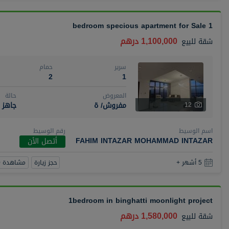
1 bedroom specious apartment for Sale
1,100,000 درهم
شقة
للبيع
سرير
حمام
2
1
المعروض
حالة
مفروش/ ة
جاهز
12
اسم الوسيط
رقم الوسيط
FAHIM INTAZAR MOHAMMAD INTAZAR
أتصل الأن
حجز زيارة
مشاهدة 360
5 أشهر +
1bedroom in binghatti moonlight project
1,580,000 درهم
شقة
للبيع