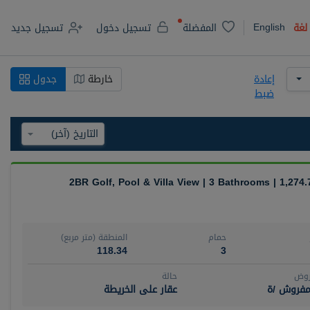
English
لغة
المفضلة
تسجيل دخول
تسجيل جديد
إعادة
خارطة
جدول
ضبط
2BR Golf, Pool & Villa View | 3 Bathrooms | 1,274.
حمام
المنطقة (متر مربع)
118.34
3
روض
حالة
مفروش /ة
عقار على الخريطة