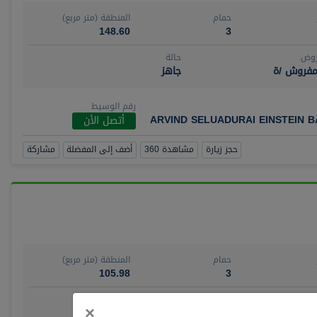
حمام
المنطقة (متر مربع)
148.60
3
روض
حالة
مفروش /ة
جاهز
رقم الوسيط
ARVIND SELUADURAI EINSTEIN 
أتصل الأن
حجز زيارة
مشاهدة 360
أضف إلى المفضلة
مشاركة
حمام
المنطقة (متر مربع)
105.98
3
روض
حالة
Close
×
ش/ة جزئيا
جاهز