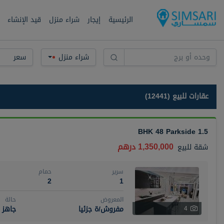
الرئيسية
إيجار
شراء منزل
قيد الإنشاء
شراء منزل
سعر
عقارات للبيع (12441)
1.5 BHK 48 Parkside
1,350,000 درهم
شقة
للبيع
سرير
حمام
2
1
المعروض
حالة
مفروش/ة جزئيا
جاهز
4