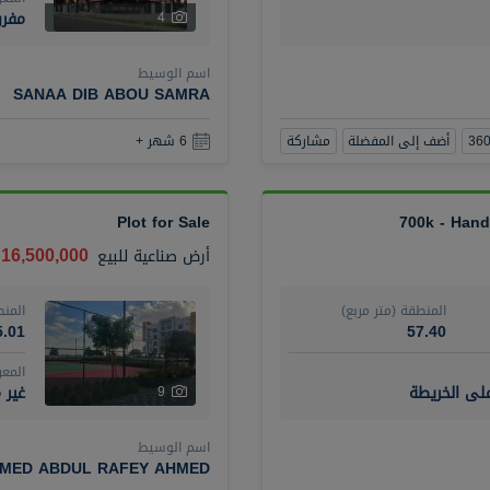
مفر
4
اسم الوسيط
SANAA DIB ABOU SAMRA
أضف إلى المفضلة
مشاركة
6 شهر +
Plot for Sale
700k - Hand
16,500,000 درهم
أرض صناعية
للبيع
المنطقة (متر مربع)
المنط
5.01
57.40
المع
على الخريطة
غير 
9
اسم الوسيط
MED ABDUL RAFEY AHMED