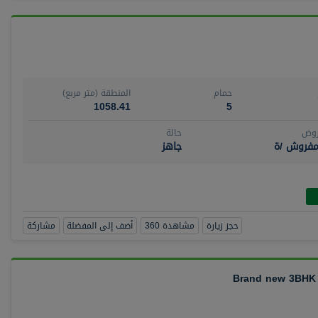
حمام
المنطقة (متر مربع)
1058.41
5
روض
حالة
مفروش /ة
جاهز
حجز زيارة
مشاهدة 360
أضف إلى المفضلة
مشاركة
Brand new 3BHK +