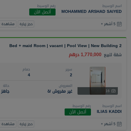
اسم الوسيط
رقم الوسيط
MOHAMMED ARSHAD SAIYED
أتصل الأن
حجز زيارة
مشاهدة 360
5 أشهر +
2 Bed + maid Room | vacant | Pool View | New Building
1,770,000 درهم
شقة
للبيع
سرير
حمام
4
2
المعروض
حالة
غير مفروش /ة
جاهز
16
اسم الوسيط
رقم الوسيط
ILIAS KADDI
أتصل الأن
حجز زيارة
مشاهدة 360
5 أشهر +