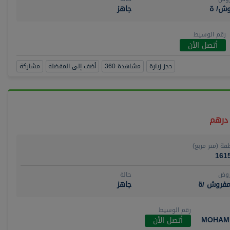
وش/ ة
جاهز
رقم الوسيط
أتصل الأن
حجز زيارة
مشاهدة 360
أضف إلى المفضلة
مشاركة
قة (متر مربع)
161
روض
حالة
مفروش /ة
جاهز
رقم الوسيط
MOHAM
أتصل الأن