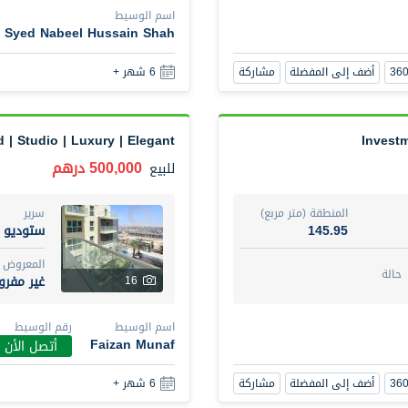
اسم الوسيط
Syed Nabeel Hussain Shah
1 Bed Room Fully furnished Vida Residence
أضف إلى المفضلة
مشاركة
6 شهر +
2,000,000 درهم
شقة
للبيع
 | Studio | Luxury | Elegant
Invest
المنطقة (متر مربع)
سرير
1
88.01
500,000 درهم
للبيع
المع
على الخريطة
مفر
8
المنطقة (متر مربع)
سرير
145.95
ستوديو
اسم الوسيط
رقم الوسي
المعروض
BEKZAT ADAYEV
أتصل ال
حالة
غير مفر
16
أضف إلى المفضلة
مشاركة
5 أشهر +
اسم الوسيط
رقم الوسيط
Faizan Munaf
أتصل الأن
Harmony by Al Mizan
أضف إلى المفضلة
مشاركة
6 شهر +
670,000 درهم
شقة
للبيع