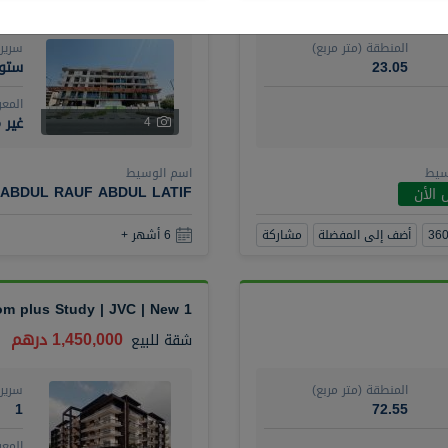
المنطقة (متر مربع)
سرير
23.05
ستود
المع
غير 
4
سيط
اسم الوسيط
ABDUL RAUF ABDUL LATIF
 الأن
أضف إلى المفضلة
مشاركة
6 أشهر +
1 Bedroom plus Study | JVC | New
1,450,000 درهم
شقة
للبيع
المنطقة (متر مربع)
سرير
1
72.55
المع