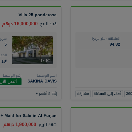
Villa 25 ponderosa
16,000,000 درهم
فيلا
للبيع
المنطقة (متر مربع)
سرير
5
94.82
المع
غير 
17
اسم الوسيط
رقم الوسيط
SAKINA DAVIS
أتصل الأن
أضف إلى المفضلة
مشاركة
5 أشهر +
 Maid for Sale in Al Furjan
1,900,000 درهم
شقة
للبيع