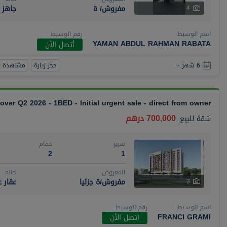
مفروش/ ة
جاهز
4
اسم الوسيط
رقم الوسيط
YAMAN ABDUL RAHMAN RABATA
أتصل الأن
حجز زيارة
مشاهدة 360
6 شهر +
over Q2 2026 - 1BED - Initial urgent sale - direct from owner
700,000 درهم
شقة
للبيع
سرير
حمام
2
1
المعروض
حالة
مفروش/ة جزئيا
عقار 
3
اسم الوسيط
رقم الوسيط
FRANCI GRAMI
أتصل الأن