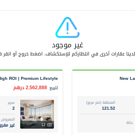
اسم الوسيط
AM GOPAL REDDY BEERAM
أضف إلى المفضلة
مشاركة
5 أشهر +
غير موجود
 لدينا عقارات أخرى في انتظاركم للإستكشاف. اضغط خروج أو انقر
3 Bedroom Villa
4,300,000 درهم
فيلا
للبيع
High ROI | Premium Lifestyle
New Lau
المنطقة (متر مربع)
سرير
3
65.94
2,562,888 درهم
للبيع
المع
مفرو
3
المنطقة (متر مربع)
سرير
2
121.52
اسم الوسيط
رقم 
المعروض
GEORGES AL HABEL
أت
حالة
غير مفر
12
أضف إلى المفضلة
مشاركة
5 أشهر +