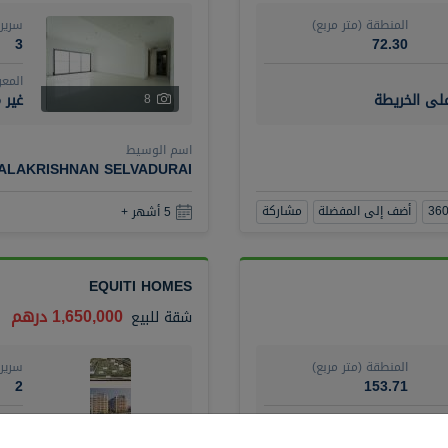
المنطقة (متر مربع)
سرير
3
72.30
المع
على الخريطة
غير 
8
اسم الوسيط
BALAKRISHNAN SELVADURAI
أضف إلى المفضلة
مشاركة
5 أشهر +
EQUITI HOMES
1,650,000 درهم
شقة
للبيع
المنطقة (متر مربع)
سرير
2
153.71
المع
مفرو
4