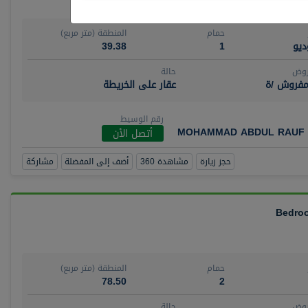
حمام
المنطقة (متر مربع)
يو
1
39.38
روض
حالة
مفروش /ة
عقار على الخريطة
رقم الوسيط
MOHAMMAD ABDUL RAUF 
أتصل الأن
حجز زيارة
مشاهدة 360
أضف إلى المفضلة
مشاركة
حمام
المنطقة (متر مربع)
78.50
2
روض
حالة