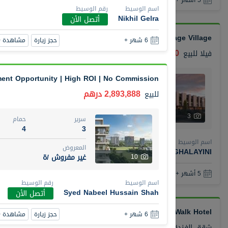
اسم الوسيط
رقم الوسيط
Nikhil Gelra
أتصل الأن
Town House Reportage Village
حجز زيارة
مشاهدة 360
6 شهر +
1,500,000 درهم
فيلا
للبيع
ment Opportunity | High ROI | No Commission
سرير
حمام
3
2
2,893,888 درهم
للبيع
المعروض
حالة
غير مفروش /ة
عقار 
3
سرير
حمام
4
3
اسم الوسيط
رقم الوسيط
المعروض
ABDUL RAHMAN OMAR GHALAYINI
أتصل الأن
غير مفروش /ة
10
حجز زيارة
مشاهدة 360
5 أشهر +
اسم الوسيط
رقم الوسيط
Syed Nabeel Hussain Shah
أتصل الأن
Unit in Rove City Walk Hotel
حجز زيارة
مشاهدة 360
6 شهر +
900,000 درهم
شقق الفندقية
للبيع