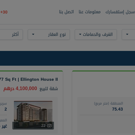
سجل إستفسارك
معلومات عنا
اتصل بنا
30+
الغرف والحمامات
نوع العقار
أكثر
77 Sq Ft | Ellington House II
4,100,000 درهم
شقة
للبيع
المنطقة (متر مربع)
سرير
2
75.43
المع
غير 
22