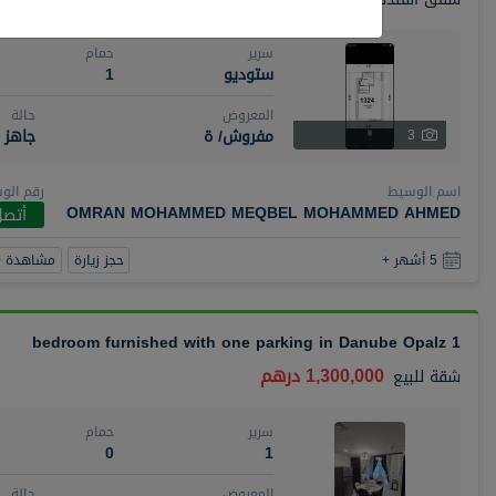
سرير
حمام
ستوديو
1
المعروض
حالة
مفروش/ ة
جاهز
3
اسم الوسيط
رقم الو
OMRAN MOHAMMED MEQBEL MOHAMMED AHMED
أتصل
حجز زيارة
مشاهدة 360
5 أشهر +
1 bedroom furnished with one parking in Danube Opalz
1,300,000 درهم
شقة
للبيع
سرير
حمام
0
1
المعروض
حالة