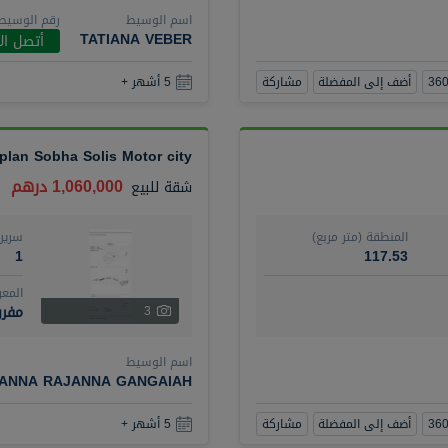
اسم الوسيط
رقم الوسيط
TATIANA VEBER
أتصل ال
أضف إلى المفضلة
مشاركة
5 أشهر +
 plan Sobha Solis Motor city
1,060,000 درهم
شقة
للبيع
المنطقة (متر مربع)
سرير
1
117.53
المع
مفرو
3
اسم الوسيط
ANNA RAJANNA GANGAIAH
أضف إلى المفضلة
مشاركة
5 أشهر +