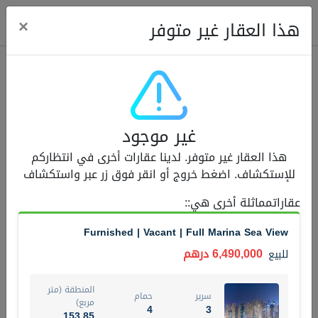
ose
×
هذا العقار غير متوفر
عقارات للبيع (12441)
غير موجود
1.5 BHK 48 Parkside
هذا العقار غير متوفر. لدينا عقارات أخرى في انتظاركم
1,350,000 درهم
شقة
للبيع
للإستكشاف. اضغط خروج أو انقر فوق زر عبر واستكشاف
المنطقة (متر
عقاراتمماثلة أخرى هي:
:
سرير
حمام
مربع)
2
1
75.43
Furnished | Vacant | Full Marina Sea View
4
المعروض
حالة
6,490,000 درهم
للبيع
مفروش/ة جزئيا
جاهز
المنطقة (متر
سرير
حمام
اسم الوسيط
رقم الوسيط
مربع)
4
3
MOHAMMED ARSHAD SAIYED
أتصل الأن
153.85