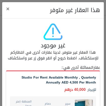
ose
×
هذا العقار غير متوفر
عقارات للإيجار (13750)
غير موجود
Modern Renovated Unit Near Marina Metro Station
هذا العقار غير متوفر. لدينا عقارات أخرى في انتظاركم
95,000 درهم
شقة
للإيجار
للإستكشاف. اضغط خروج أو انقر فوق زر عبر واستكشاف
المنطقة (متر
عقاراتمماثلة أخرى هي:
:
سرير
حمام
مربع)
1
1
70.03
Studio For Rent Available Monthly , Quarterly
Annually AED 4,500 Per Month
3
المعروض
الشيكات
غير مفروش /ة
1
40,000 درهم
للإيجار
اسم الوسيط
رقم الوسيط
المنطقة (متر
NILOOFAR ABBAS VAKIL
أتصل الأن
سرير
حمام
مربع)