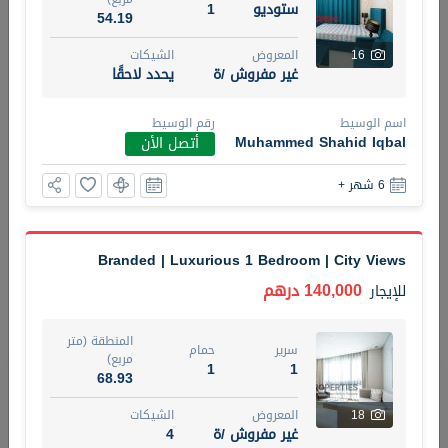
ستوديو
1
54.19
5 أشهر +
16
المعروض
الشيكات
غير مفروش /ة
يحدد لاحقًا
ELBRUS TOWER UNIT 2701 ON RENT
اسم الوسيط
رقم الوسيط
95,000 درهم
شقة
للإيجار
Muhammed Shahid Iqbal
أتصل الأن
6 شهر +
المنطقة (متر
سرير
حمام
مربع)
2
1
71.39
Branded | Luxurious 1 Bedroom | City Views
3
المعروض
الشيكات
مفروش/ ة
2
140,000 درهم
للإيجار
اسم الوسيط
رقم الوسيط
المنطقة (متر
ABDEMANAF EQBALBHAI KHANBHAI
أتصل
سرير
حمام
مربع)
1
1
KHANBHAI EQBALBHAI SIRAJUDDIN
الأن
68.93
تصفية
المفضلة
خريطة
18
المعروض
الشيكات
5 أشهر +
غير مفروش /ة
4