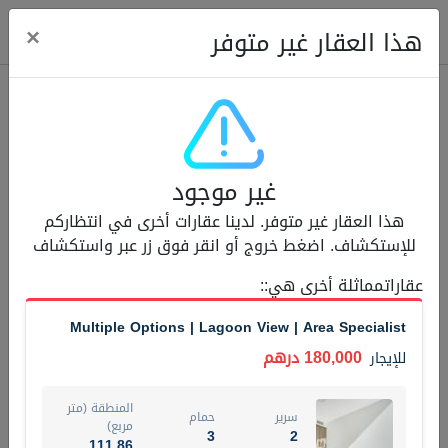
ose
×
هذا العقار غير متوفر
عقارات للإيجار (13750)
غير موجود
Modern Renovated Unit Near Marina Metro Station
هذا العقار غير متوفر. لدينا عقارات أخرى في انتظاركم
95,000 درهم
شقة
للإيجار
للإستكشاف. اضغط خروج أو انقر فوق زر عبر واستكشاف
المنطقة (متر
عقاراتمماثلة أخرى هي:
:
سرير
حمام
مربع)
1
1
70.03
Multiple Options | Lagoon View | Area Specialist
3
المعروض
الشيكات
180,000 درهم
للإيجار
غير مفروش /ة
1
المنطقة (متر
سرير
حمام
اسم الوسيط
رقم الوسيط
مربع)
3
2
NILOOFAR ABBAS VAKIL
أتصل الأن
111.86