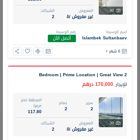
30
المعروض
الشيكات
5 أشهر +
غير مفروش /ة
2
اسم الوسيط
رقم الوسيط
ELBRUS TOWER UNIT 2701 ON RENT
Islambek Sultanbaev
أتصل الأن
95,000 درهم
شقة
للإيجار
6 شهر +
المنطقة (متر
سرير
حمام
مربع)
2
1
71.39
2 Bedroom | Prime Location | Great View
3
المعروض
الشيكات
170,000 درهم
للإيجار
مفروش/ ة
2
المنطقة (متر
سرير
حمام
اسم الوسيط
رقم الوسيط
مربع)
2
2
ABDEMANAF EQBALBHAI KHANBHAI
أتصل
117.80
KHANBHAI EQBALBHAI SIRAJUDDIN
الأن
تصفية
المفضلة
خريطة
30
المعروض
الشيكات
غير مفروش /ة
2
5 أشهر +