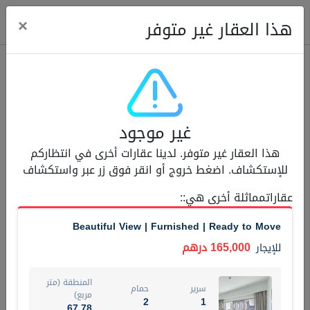
ose
×
هذا العقار غير متوفر
عقارات للإيجار (13750)
غير موجود
Modern Renovated Unit Near Marina Metro Station
هذا العقار غير متوفر. لدينا عقارات أخرى في انتظاركم
95,000 درهم
شقة
للإيجار
للإستكشاف. اضغط خروج أو انقر فوق زر عبر واستكشاف
المنطقة (متر
عقاراتمماثلة أخرى هي:
:
سرير
حمام
مربع)
1
1
70.03
Beautiful View | Furnished | Ready to Move
3
المعروض
الشيكات
165,000 درهم
للإيجار
غير مفروش /ة
1
المنطقة (متر
سرير
حمام
اسم الوسيط
رقم الوسيط
مربع)
2
1
NILOOFAR ABBAS VAKIL
أتصل الأن
67.78