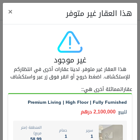
ose
×
هذا العقار غير متوفر
عقارات للبيع (12441)
غير موجود
1.5 BHK 48 Parkside
هذا العقار غير متوفر. لدينا عقارات أخرى في انتظاركم
1,350,000 درهم
شقة
للبيع
للإستكشاف. اضغط خروج أو انقر فوق زر عبر واستكشاف
المنطقة (متر
عقاراتمماثلة أخرى هي:
:
سرير
حمام
مربع)
2
1
75.43
Premium Living | High Floor | Fully Furnished
4
المعروض
حالة
2,100,000 درهم
للبيع
مفروش/ة جزئيا
جاهز
المنطقة (متر
سرير
حمام
اسم الوسيط
رقم الوسيط
مربع)
1
1
MOHAMMED ARSHAD SAIYED
أتصل الأن
58.99