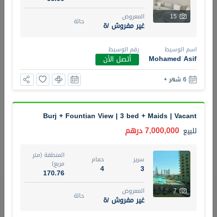
15
المعروض
5 أشهر +
حالة
غير مفروش /ة
اسم الوسيط
رقم الوسيط
2BR Golf, Pool & Villa View | 3 Bathrooms | 1,274.77 Sq
Mohamed Asif
أتصل الأن
Ft | Ellington House II
4,100,000 درهم
شقة
للبيع
6 شهر +
المنطقة (متر
سرير
حمام
مربع)
3
2
Burj + Fountian View | 3 bed + Maids | Vacant
118.34
7,000,000 درهم
للبيع
22
حالة
المعروض
عقار على
غير مفروش /ة
المنطقة (متر
الخريطة
سرير
حمام
مربع)
4
3
170.76
اسم الوسيط
رقم الوسيط
تصفية
المفضلة
خريطة
TATIANA VEBER
أتصل الأن
7
المعروض
حالة
غير مفروش /ة
5 أشهر +